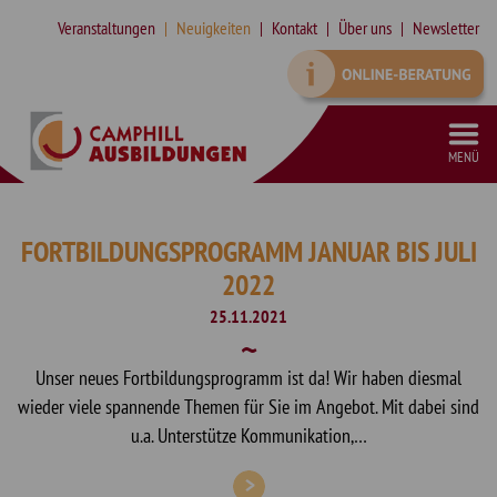
Veranstaltungen
Neuigkeiten
Kontakt
Über uns
Newsletter
MENÜ
VORBEREITUNGSKURS SCHULFREMDENPRÜFUNG HEILERZIEHUNGSASSISTENZ
SONDERPÄDAGOGISCHE ZUSATZQUALIFIKATION (SPZ) IN TEILZEIT
SYSTEMISCHE SUPERVISION MIT INTEGRIERTEM SYSTEMISCHEN COACHING (DGSF)
QUALIFIZIERUNG ZUR ASSISTENZ IN DER KINDER- UND JUGENDHILFE
FORTBILDUNGSPROGRAMM JANUAR BIS JULI
2022
25.11.2021
Unser neues Fortbildungsprogramm ist da! Wir haben diesmal
wieder viele spannende Themen für Sie im Angebot. Mit dabei sind
u.a. Unterstütze Kommunikation,…