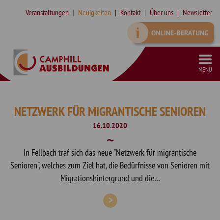
Veranstaltungen
Neuigkeiten
Kontakt
Über uns
Newsletter
MENÜ
VORBEREITUNGSKURS SCHULFREMDENPRÜFUNG HEILERZIEHUNGSASSISTENZ
SONDERPÄDAGOGISCHE ZUSATZQUALIFIKATION (SPZ) IN TEILZEIT
SYSTEMISCHE SUPERVISION MIT INTEGRIERTEM SYSTEMISCHEN COACHING (DGSF)
QUALIFIZIERUNG ZUR ASSISTENZ IN DER KINDER- UND JUGENDHILFE
NETZWERK FÜR MIGRANTISCHE SENIOREN
16.10.2020
In Fellbach traf sich das neue "Netzwerk für migrantische
Senioren", welches zum Ziel hat, die Bedürfnisse von Senioren mit
Migrationshintergrund und die…