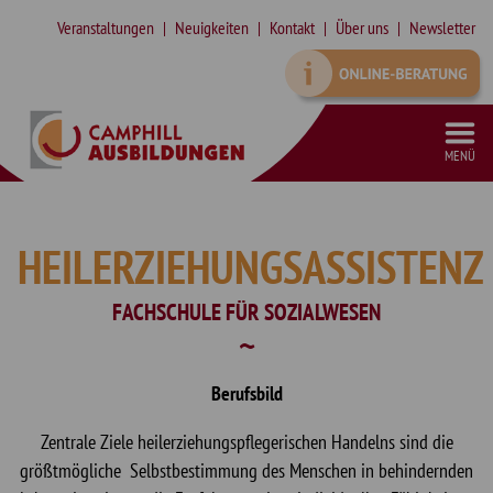
Veranstaltungen
Neuigkeiten
Kontakt
Über uns
Newsletter
MENÜ
VORBEREITUNGSKURS SCHULFREMDENPRÜFUNG HEILERZIEHUNGSASSISTENZ
SONDERPÄDAGOGISCHE ZUSATZQUALIFIKATION (SPZ) IN TEILZEIT
SYSTEMISCHE SUPERVISION MIT INTEGRIERTEM SYSTEMISCHEN COACHING (DGSF)
QUALIFIZIERUNG ZUR ASSISTENZ IN DER KINDER- UND JUGENDHILFE
HEILERZIEHUNGSASSISTENZ
FACHSCHULE FÜR SOZIALWESEN
Berufsbild
Zentrale Ziele heilerziehungspflegerischen Handelns sind die
größtmögliche Selbstbestimmung des Menschen in behindernden