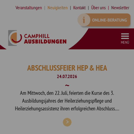
Veranstaltungen
Neuigkeiten
Kontakt
Über uns
Newsletter
MENÜ
VORBEREITUNGSKURS SCHULFREMDENPRÜFUNG HEILERZIEHUNGSASSISTENZ
SONDERPÄDAGOGISCHE ZUSATZQUALIFIKATION (SPZ) IN TEILZEIT
SYSTEMISCHE SUPERVISION MIT INTEGRIERTEM SYSTEMISCHEN COACHING (DGSF)
QUALIFIZIERUNG ZUR ASSISTENZ IN DER KINDER- UND JUGENDHILFE
ABSCHLUSSFEIER HEP & HEA
24.07.2026
Am Mittwoch, den 22. Juli, feierten die Kurse des 3.
Ausbildungsjahres der Heilerziehungspflege und
Heilerziehungsassistenz ihren erfolgreichen Abschluss.…