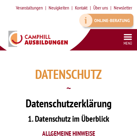
Veranstaltungen
Neuigkeiten
Kontakt
Über uns
Newsletter
MENÜ
VORBEREITUNGSKURS SCHULFREMDENPRÜFUNG HEILERZIEHUNGSASSISTENZ
SONDERPÄDAGOGISCHE ZUSATZQUALIFIKATION (SPZ) IN TEILZEIT
SYSTEMISCHE SUPERVISION MIT INTEGRIERTEM SYSTEMISCHEN COACHING (DGSF)
QUALIFIZIERUNG ZUR ASSISTENZ IN DER KINDER- UND JUGENDHILFE
DATENSCHUTZ
Datenschutzerklärung
1. Datenschutz im Überblick
ALLGEMEINE HINWEISE