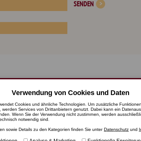
SENDEN
Verwendung von Cookies und Daten
Online-Beratung
Veranstaltungen
wendet Cookies und ähnliche Technologien. Um zusätzliche Funktione
 werden Services von Drittanbietern genutzt. Dabei kann ein Datenaus
Neuigkeiten
tfinden. Wenn Sie der Verwendung nicht zustimmen, werden ausschließl
technisch notwendig sind.
Kontakt
en sowie Details zu den Kategorien finden Sie unter
Datenschutz
und
Über Uns
Newsletter
nktionen
Analyse & Marketing
Funktionelle Erweiteru