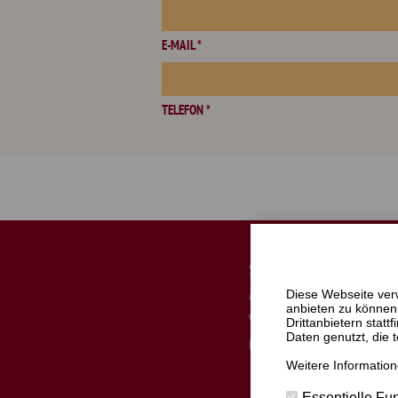
E-MAIL *
TELEFON *
Start
Ausbildung
Diese Webseite ver
anbieten zu können,
Weiterbildung
Drittanbietern stat
Daten genutzt, die 
Fortbildung
Weitere Information
Essentielle Fu