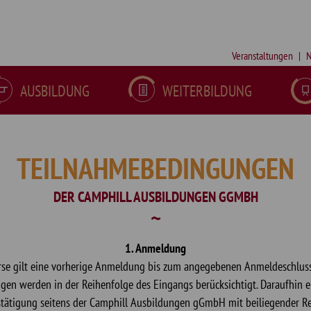
Veranstaltungen
N
AUSBILDUNG
WEITERBILDUNG
VORBEREITUNGSKURS SCHULFREMDENPRÜFUNG HEILERZIEHUNGSASSISTENZ
JUGEND- UND HEIMERZIEHUNG
GENERALISTISCHE PFLEGEAUSBILDUNG
SONDERPÄDAGOGISCHE ZUSATZQUALIFIKATION (SPZ) IN TEILZEIT
GFAB-PRÜFUNGSVORBEREITUNGSKURS
SYSTEMISCHE SUPERVISION MIT INTEGRIERTEM SYSTEMISCHEN COACHING (DGSF)
TEILNAHMEBEDINGUNGEN
DER CAMPHILL AUSBILDUNGEN GGMBH
1. Anmeldung
urse gilt eine vorherige Anmeldung bis zum angegebenen Anmeldeschluss
en werden in der Reihenfolge des Eingangs berücksichtigt. Daraufhin er
ätigung seitens der Camphill Ausbildungen gGmbH mit beiliegender 