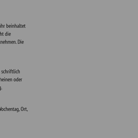
hr beinhaltet
ht die
tnehmen. Die
schriftlich
heinen oder
g.
ochentag, Ort,