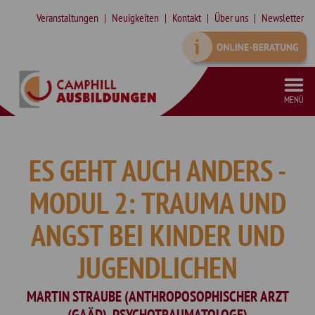
Veranstaltungen
Neuigkeiten
Kontakt
Über uns
Newsletter
MENÜ
VORBEREITUNGSKURS SCHULFREMDENPRÜFUNG HEILERZIEHUNGSASSISTENZ
SONDERPÄDAGOGISCHE ZUSATZQUALIFIKATION (SPZ) IN TEILZEIT
SYSTEMISCHE SUPERVISION MIT INTEGRIERTEM SYSTEMISCHEN COACHING (DGSF)
QUALIFIZIERUNG ZUR ASSISTENZ IN DER KINDER- UND JUGENDHILFE
ES GEHT AUCH ANDERS -
MODUL 2: TRAUMA UND
ANGST BEI KINDER UND
JUGENDLICHEN
MARTIN STRAUBE (ANTHROPOSOPHISCHER ARZT
(GAÄD), PSYCHOTRAUMATOLOGE)