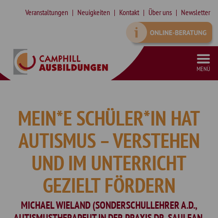
Veranstaltungen
Neuigkeiten
Kontakt
Über uns
Newsletter
MENÜ
VORBEREITUNGSKURS SCHULFREMDENPRÜFUNG HEILERZIEHUNGSASSISTENZ
SONDERPÄDAGOGISCHE ZUSATZQUALIFIKATION (SPZ) IN TEILZEIT
SYSTEMISCHE SUPERVISION MIT INTEGRIERTEM SYSTEMISCHEN COACHING (DGSF)
QUALIFIZIERUNG ZUR ASSISTENZ IN DER KINDER- UND JUGENDHILFE
MEIN*E SCHÜLER*IN HAT
AUTISMUS – VERSTEHEN
UND IM UNTERRICHT
GEZIELT FÖRDERN
MICHAEL WIELAND (SONDERSCHULLEHRER A.D.,
AUTISMUSTHERAPEUT IN DER PRAXIS DR. SAULEAN,